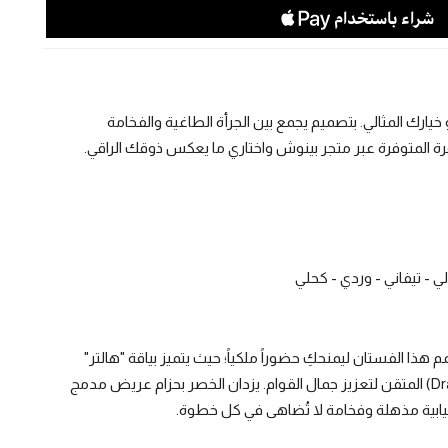
خيارك المثالي. بتصميم يجمع بين الجرأة الطاغية والفخامة
 المتوفرة عبر متجر بينوش واختاري ما يعكس ذوقك الراقي.
لي - تيفاني - وردي - كحلي
ذا الفستان ليمنحكِ حضوراً ملكياً؛ حيث يتميز بياقة "هالتر"
(Halter Neck) تلتف حول الرقبة بنعومة، مع صدرية تعتمد أسلوب الـ "درابيه" (Draping) المتقن لتعزيز جمال القوام. يزدان الخصر بحزام عريض مدمج