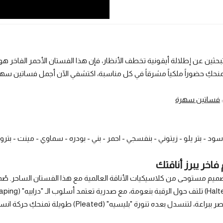
تبحثين عن إطلالة أيقونية تخطف الأنظار، فإن هذا الفستان الأحمر الفاخر هو 
يمنحكِ حضوراً ملكياً مشرقاً في كل مناسبة،
اكتشفي الآن أجمل فساتين سهرة
:
فساتين سهرة
سود - بتر يلو - زيتوني - بنفسجي - احمر - بني - بودره - سماوي - مينت - بترو
اخر يبرز أناقتك
صميم مستوحى من كلاسيكيات الأناقة العالمية مع هذا الفستان الساحر. صُمم ه
نسدل بعده تنورة "بليسيه" (Pleated) طويلة تمنحكِ حركة انسيابية مذهلة وفخامة لا تُضاهى في كل خطوة.