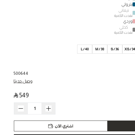
بترولي
تيفاني
نفدت الكمية
وردي
كحلي
نفدت الكمية
40 / L
M / 38
S / 36
34 / X
500644
وصل حديثا
549
اشتري الآن