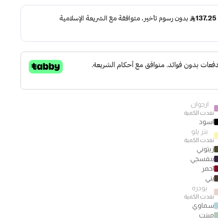
ارجوان
نفدت الكمية
اسود
بتر يلو
نفدت الكمية
زيتوني
بنفسجي
احمر
بني
بودره
نفدت الكمية
سماوي
مينت