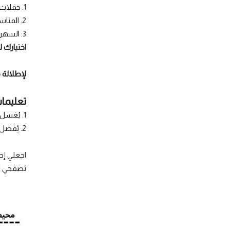
1. حفلات الزفاف.
2. المناسبات الخاصة.
3. السهرات الفاخرة.
اختيارك 
لإطلالة 
تعليمات
1. يُغسل ويُكوى بالبخار بدرجة حرارة منخفضة (40%)
2. يُفضل تجفيفه بالتعليق للحفاظ على جودة القماش والتطريز
اجعلي إط
تصفحي ال