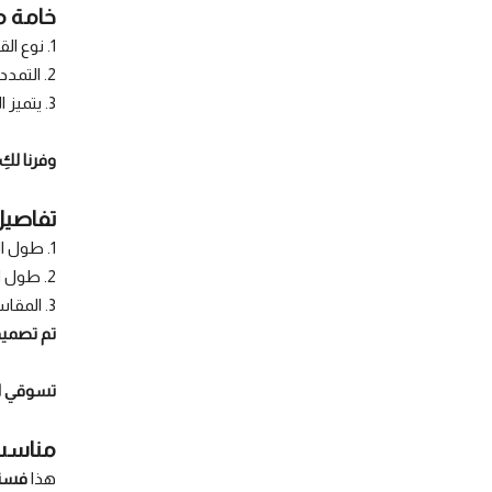
خامة م
1. نوع القماش: تل ناعم .
2. التمدد: غير قابل للتمدد.
3. يتميز القماش بجودته العالية وانسيابيته التي تمنحك راحة وثبات طوال المناسبة.
وفرنا لك
تفاصيل
1. طول الفستان: 65 إنش
2. طول المودل: 168 سم
3. المقاسات المتوفرة: 34 / 36 / 38 / 40
تم تصميم
تسوقي اي
مناسب 
هذا
فست