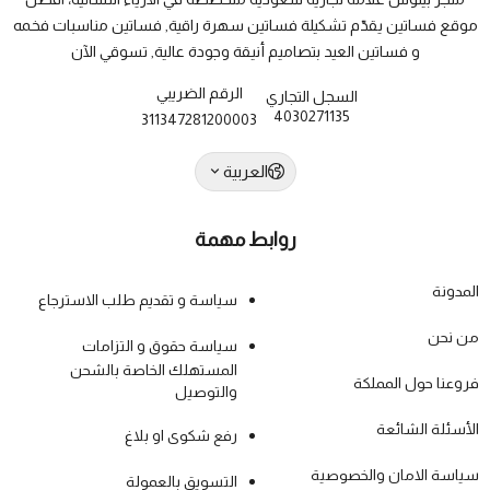
موقع فساتين يقدّم تشكيلة فساتين سهرة راقية, فساتين مناسبات فخمه
و فساتين العيد بتصاميم أنيقة وجودة عالية, تسوقي الآن
الرقم الضريبي
السجل التجاري
4030271135
311347281200003
العربية
روابط مهمة
المدونة
سياسة و تقديم طلب الاسترجاع
من نحن
سياسة حقوق و التزامات
المستهلك الخاصة بالشحن
فروعنا حول المملكة
والتوصيل
الأسئلة الشائعة
رفع شكوى او بلاغ
سياسة الامان والخصوصية
التسويق بالعمولة