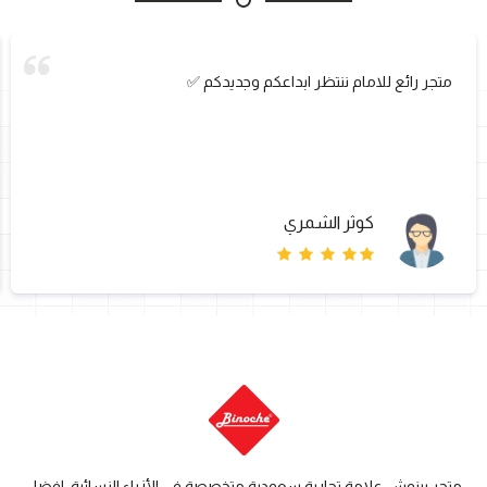
متجر رائع للامام ننتظر ابداعكم وجديدكم ✅
كوثر الشمري
متجر بينوش علامة تجارية سعودية متخصصة في الأزياء النسائية، افضل