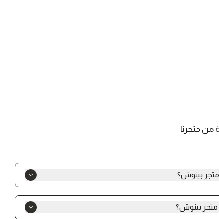
من متجرنا
متجر بينوش؟
بتصاميم فخمة وراقية تجمع بين الأناقة العصرية والجودة العالية،
ناسب مختلف المناسبات والذوق السعودي.
متجر بينوش؟