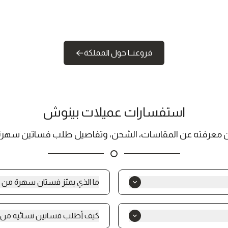
فروعنــا حول المملكة
استفسارات عميلات بينوش
ن معرفته عن المقاسات، الشحن، وتفاصيل طلب فساتين سهرة 
ما الذي يميّز فستان سهرة من 
ان سهرة فخم وراقي، فساتين
يتميّز فستان سهرة من متجر بينوش 
يقة وجودة عالية تناسب الذوق
مع تنوّع في القصّات والأقمشة لي
كيف أطلب فساتين نسائيه من 