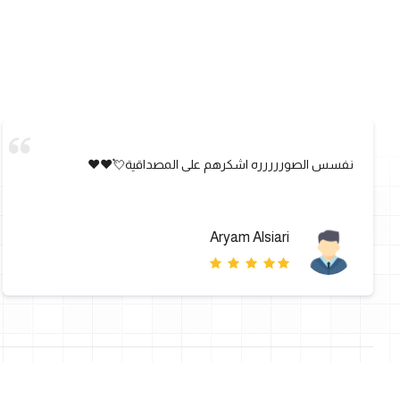
نفسس الصوررررره اشكرهم على المصداقية💘❤️❤️
Aryam Alsiari