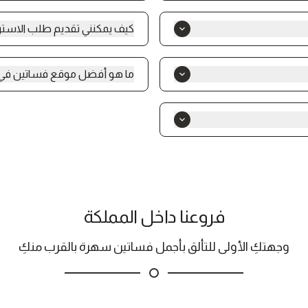
وراقية تناسب أجواء العيد
لشراء أي منتج من متجر بينوش، قومي
الة متكاملة.
اختاري المنتج المفضل لديك مع تحد
كيف يمكنني تقديم طلب الاسترجاع لدى بينوش؟
العنوان المراد الشحن إليه واستكم
نصية لتتتبعيه بكل سهولة.
 .
تزودينا برقم الطلب عند طلب استبد
ما هو أفضل موقع فساتين في 
 بين التصاميم العصرية والجودة
يعتبر متجر بينوش من أفضل مواق
 بخامات مميزة وقصّات تناسب
السهرة وفساتين العيد بتصاميم أن
.
دفع متعددة، مما يجعله خيارًا مثالي
يستغرق التوصيل من 3 إلى 8 أيام عمل داخل السعودية و الى دول الخليج يستغرق مدة التوصيل من 10
فروعنا داخل المملكة
وجهتكِ الأولى للتألق بأجمل فساتين سهرة بالقرب منكِ