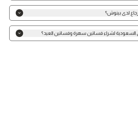
 أولًا بتسجيل الدخول باستخدام رقم الجوال أو البريد الإلكتروني، ثم
يد اللون والمقاس المناسب وأضيفيه إلى السلة. بعد ذلك، أدخلي
لّي عملية الدفع، وسيتم إرسال رقم الطلب مباشرة إلى جوالك برسالة
يرجى التواصل مع فريق خدمة العملاء الاسترجاع لتقديم الطلب واتساب: 0545739827 ، ملاحظة : الرجاء
ال او استرجاع
السعودية لشراء فساتين سهرة وفساتين العيد؟
ع الفساتين في السعودية، إذ يقدم مجموعة واسعة من فساتين
يقة تناسب جميع المناسبات، مع خدمة شحن داخل المملكة وخيارات
ًا لكل امرأة تبحث عن الأناقة والجودة في مكان واحد.