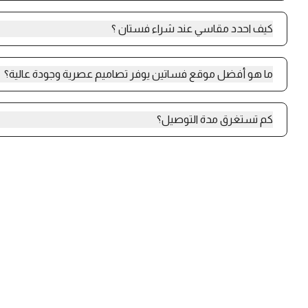
نعم، يوفّر متجر بينوش تشكيلة مميّزة من فساتين العيد بتصاميم أنيقة 
والمناسبات العائلية، مع اهتمام بالتفاصيل وجودة الأقمشة لتمنحك إطل
كيف احدد مقاسي عند شراء فستان ؟
يتوفر جدول قياسات في كل منتج يتم من خلاله تحديد المقاس المناسب
ما هو أفضل موقع فساتين يوفر تصاميم عصرية وجودة عالية؟
يُعد متجر بينوش من أفضل الخيارات عند البحث عن موقع فساتين يجمع
العالية، حيث يوفر تشكيلة متنوعة من فساتين السهرة وفساتين العيد
كم تستغرق مدة التوصيل؟
مختلف الأذواق، بالإضافة إلى أسعار مناسبة وتجربة تسوق سهلة وآمنة
الى 12 يوم عمل