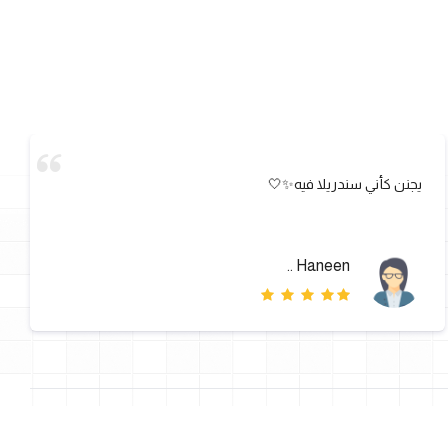
يجنن كأني سندريلا فيه✨🤍
Haneen ..