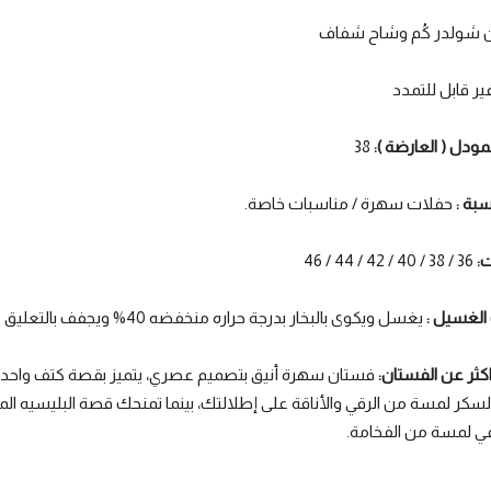
 شولدر كُم وشاح شفاف
ر قابل للتمدد
ودل ( العارضة ):
38
سبة :
حفلات سهرة / مناسبات خاصة.
ت:
36 / 38 / 40 / 42 / 44 / 46
الغسيل :
يغسل ويكوى بالبخار بدرجة حراره منخفضه 40% ويجفف بالتعليق
كثر عن الفستان:
فستان سهرة أنيق بتصميم عصري، يتميز بقصة كتف واحد (
لسكر لمسة من الرقي والأناقة على إطلالتك، بينما تمنحك قصة البليسيه الم
ي لمسة من الفخامة.