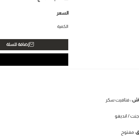
السعر
الكمية
إضافة للسلة
اش :
فتافيت سكر
جنت / انديغو
ق:
مفتوح