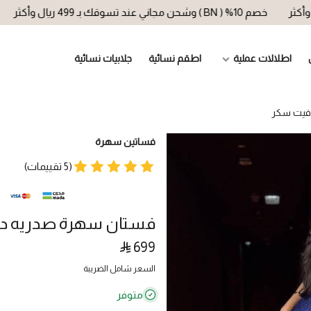
خصم 10% ( BN ) وشحن مجاني عند تسوقك بـ 499 ريال وأكثر
خصم 10% ( BN ) وشحن مجاني عند تسوقك 
اطلالات عملية
اطقم نسائية
جلابيات نسائية
افيت سكر
فساتين سهرة
(5 تقييمات)
فستان سهرة صدريه دري
699
السعر شامل الضريبة
متوفر