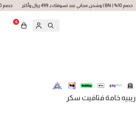
بـ 499 ريال وأكثر
خصم 10% ( BN ) وشحن مجاني عند تسوقك بـ 499 ريال وأكثر
0
بيه خامة فتافيت سكر