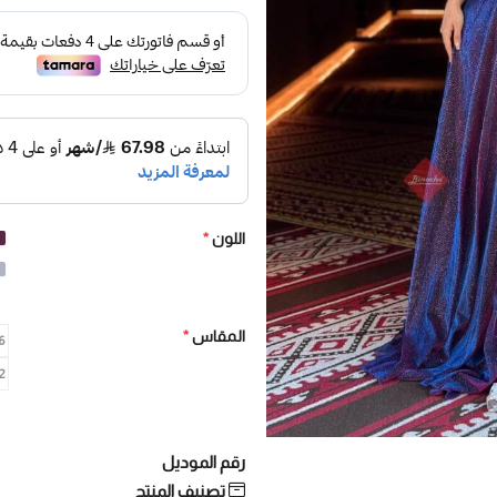
اللون
*
المقاس
*
/36
42/L -
رقم الموديل
تصنيف المنتج