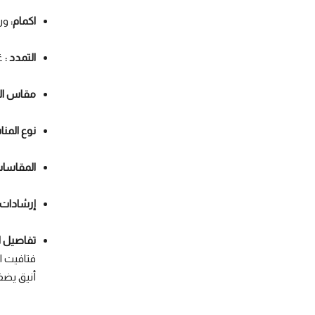
اكمام:
ون
التمدد :
غي
مقاس الم
نوع المنا
المقاسا
إرشادات 
تفاصيل ا
فتافيت ا
أنيق يضف