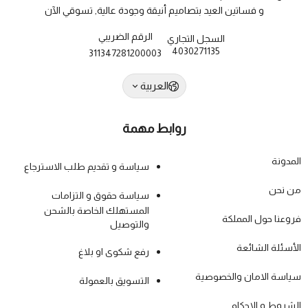
و فساتين العيد بتصاميم أنيقة وجودة عالية, تسوقي الآن
الرقم الضريبي
السجل التجاري
4030271135
311347281200003
العربية
روابط مهمة
المدونة
سياسة و تقديم طلب الاسترجاع
من نحن
سياسة حقوق و التزامات
المستهلك الخاصة بالشحن
فروعنا حول المملكة
والتوصيل
الأسئلة الشائعة
رفع شكوى او بلاغ
سياسة الامان والخصوصية
التسويق بالعمولة
الشروط و الاحكام