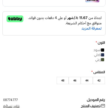
اللون
*
اسود
كحلي
زيتي
المقاس
*
48
46
44
42
رقم الموديل
08774777
تصنيف المنتج
تنانير نسائية