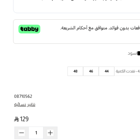
اسود
نفدت الكمية
44
46
48
08710562
تنانير نسائية
129