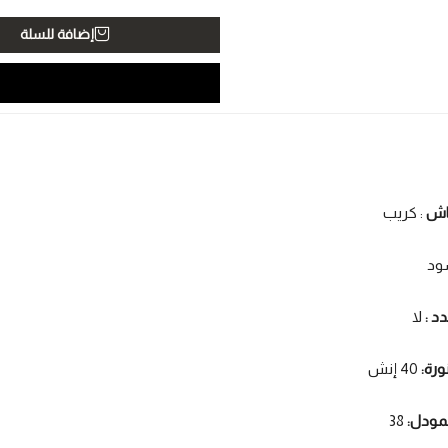
إضافة للسلة
ماش
: كريب
ود
دد :
لا
ورة:
40 إنش
مودل:
38