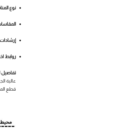
نوع المن
المقاسا
إرشادات
روابط اخر
تفاصيل اك
عالية ال
قطع المل