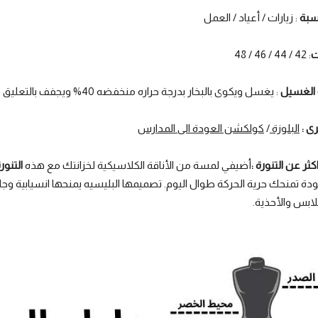
اسبة
: زيارات / أعياد / العمل
ت
: 42 / 44 / 46 / 48
 الغسيل
: يغسل ويكوى بالبخار بدرجة حراره منخفضه 40% ويجفف بالتعليق
ى :
البلوزة
/
كولكشن العودة الى المدارس
ثر عن التنورة :
أضيفي لمسة من الأناقة الكلاسيكية لخزانتك مع هذه
التنور
جودة تمنحك حرية الحركة طوال اليوم. تصميمها البليسيه يمنحها انسيابية وج
ابس والأحذية.