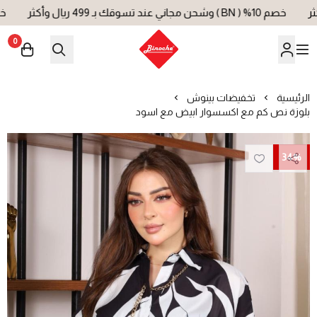
خصم 10% ( BN ) وشحن مجاني عند تسوقك بـ 499 ريال وأكثر
خصم 10% ( BN ) وشحن مجاني عند
0
بينوش | Binoche
الرئيسية
تخفيضات بينوش
بلوزة نص كم مع اكسسوار ابيض مع اسود
34%