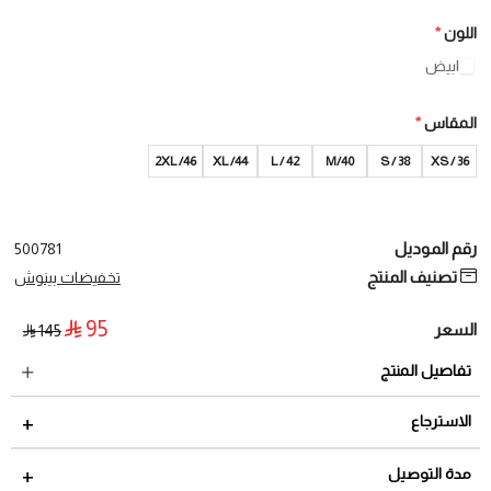
اللون
*
ابيض
المقاس
*
2XL /46
XL /44
L / 42
40/M
38 / S
36 / XS
رقم الموديل
500781
تصنيف المنتج
تخفيضات بينوش
95
السعر
145
تفاصيل المنتج
الاسترجاع
مدة الاسترجاع 2 أيام من تاريخ استلام الطلب
مدة التوصيل