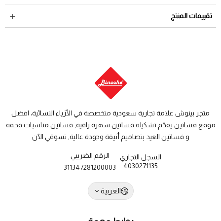
لمراجعة سياسة الاسترجاع عبر الرابط التالي
سياسة الاستبدال
داخل السعودية: من 3 الى 8 أيام عمل
تقييمات المنتج
والاسترجاع
دول الخليج: من 7 الى 14 يوم عمل
متجر بينوش علامة تجارية سعودية متخصصة في الأزياء النسائية، افضل
موقع فساتين يقدّم تشكيلة فساتين سهرة راقية, فساتين مناسبات فخمه
و فساتين العيد بتصاميم أنيقة وجودة عالية, تسوقي الآن
الرقم الضريبي
السجل التجاري
4030271135
311347281200003
العربية