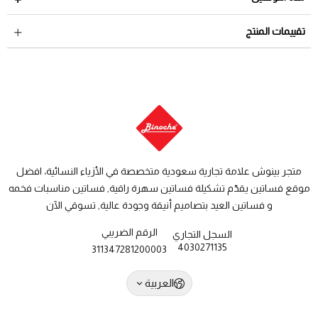
لمراجعة سياسة الاسترجاع عبر الرابط التالي
سياسة الاستبدال
داخل السعودية: من 3 الى 8 أيام عمل
تقييمات المنتج
والاسترجاع
دول الخليج: من 7 الى 14 يوم عمل
متجر بينوش علامة تجارية سعودية متخصصة في الأزياء النسائية، افضل
موقع فساتين يقدّم تشكيلة فساتين سهرة راقية, فساتين مناسبات فخمه
و فساتين العيد بتصاميم أنيقة وجودة عالية, تسوقي الآن
الرقم الضريبي
السجل التجاري
4030271135
311347281200003
العربية