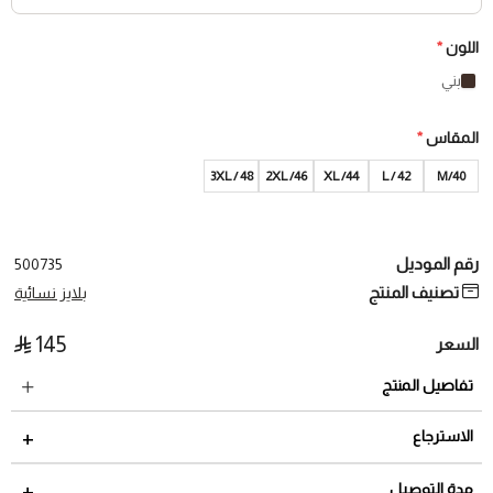
اللون
*
بني
المقاس
*
3XL / 48
2XL /46
XL /44
L / 42
40/M
رقم الموديل
500735
تصنيف المنتج
بلايز نسائية
145
السعر
تفاصيل المنتج
الاسترجاع
مدة الاسترجاع 2 أيام من تاريخ استلام الطلب
مدة التوصيل