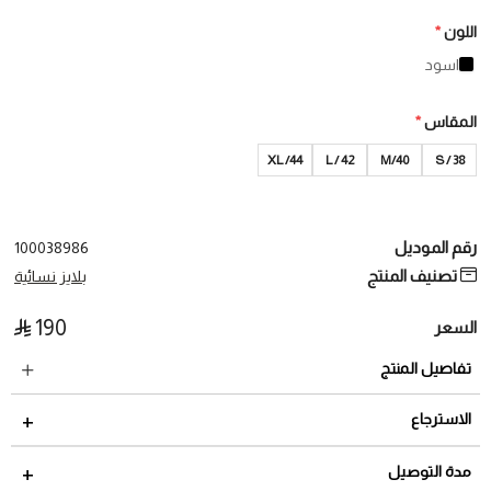
اللون
*
اسود
المقاس
*
XL /44
L / 42
M/40
38 / S
رقم الموديل
100038986
تصنيف المنتج
بلايز نسائية
190
السعر
تفاصيل المنتج
الاسترجاع
مدة الاسترجاع 2 أيام من تاريخ استلام الطلب
مدة التوصيل