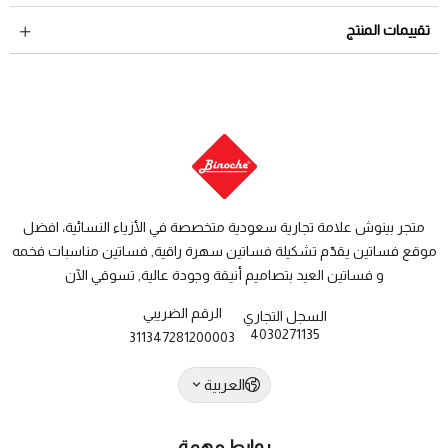
لمراجعة سياسة الاسترجاع عبر الرابط التالي
سياسة الاستبدال
داخل السعودية: من 3 الى 8 أيام عمل
تقييمات المنتج
والاسترجاع
دول الخليج: من 7 الى 14 يوم عمل
متجر بينوش علامة تجارية سعودية متخصصة في الأزياء النسائية، افضل
موقع فساتين يقدّم تشكيلة فساتين سهرة راقية, فساتين مناسبات فخمه
و فساتين العيد بتصاميم أنيقة وجودة عالية, تسوقي الآن
الرقم الضريبي
السجل التجاري
4030271135
311347281200003
العربية
روابط مهمة