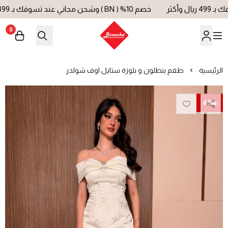
خصم 10% ( BN ) وشحن مجاني عند تسوقك بـ 499 ريال وأكثر
0
بينوش | Binoche
الرئيسية
طقم بنطلون و بلوزة ستايل اوف شولدر
43%