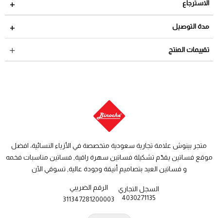
الاسترجاع
مدة الاسترجاع 2 أيام من تاريخ استلام الطلب
مدة التوصيل
لمراجعة سياسة الاسترجاع عبر الرابط التالي
سياسة الاستبدال
داخل السعودية: من 3 الى 8 أيام عمل
تقييمات المنتج
والاسترجاع
دول الخليج: من 7 الى 14 يوم عمل
متجر بينوش علامة تجارية سعودية متخصصة في الأزياء النسائية، افضل
موقع فساتين يقدّم تشكيلة فساتين سهرة راقية, فساتين مناسبات فخمه
و فساتين العيد بتصاميم أنيقة وجودة عالية, تسوقي الآن
الرقم الضريبي
السجل التجاري
4030271135
311347281200003