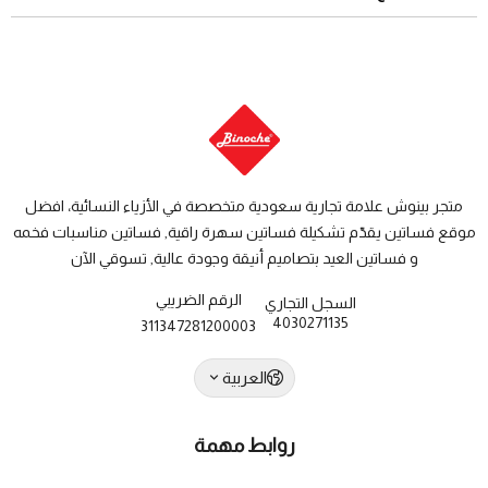
والاسترجاع
دول الخليج: من 7 الى 14 يوم عمل
متجر بينوش علامة تجارية سعودية متخصصة في الأزياء النسائية، افضل
موقع فساتين يقدّم تشكيلة فساتين سهرة راقية, فساتين مناسبات فخمه
و فساتين العيد بتصاميم أنيقة وجودة عالية, تسوقي الآن
الرقم الضريبي
السجل التجاري
4030271135
311347281200003
العربية
روابط مهمة