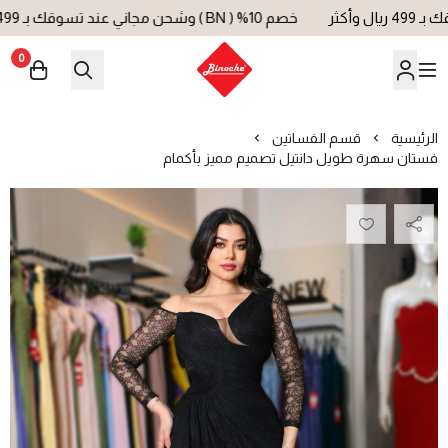
خصم 10% ( BN ) وشحن مجاني عند تسوقك بـ 499 ريال وأكثر
0
بينوش | Binoche
الرئيسية
قسم الفساتين
فستان سهرة طويل دانتيل تصميم مميز بأكمام