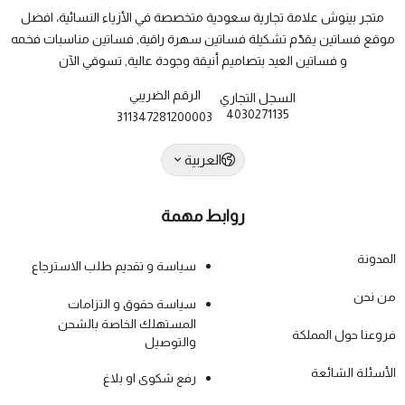
متجر بينوش علامة تجارية سعودية متخصصة في الأزياء النسائية، افضل
موقع فساتين يقدّم تشكيلة فساتين سهرة راقية, فساتين مناسبات فخمه
و فساتين العيد بتصاميم أنيقة وجودة عالية, تسوقي الآن
الرقم الضريبي
السجل التجاري
4030271135
311347281200003
العربية
روابط مهمة
المدونة
سياسة و تقديم طلب الاسترجاع
من نحن
سياسة حقوق و التزامات
المستهلك الخاصة بالشحن
فروعنا حول المملكة
والتوصيل
الأسئلة الشائعة
رفع شكوى او بلاغ