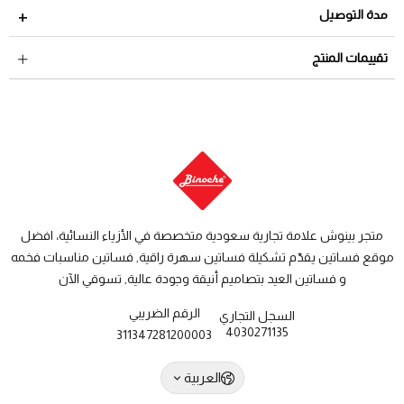
مدة الاسترجاع 2 أيام من تاريخ استلام الطلب
مدة التوصيل
لمراجعة سياسة الاسترجاع عبر الرابط التالي
سياسة الاستبدال
داخل السعودية: من 3 الى 8 أيام عمل
تقييمات المنتج
والاسترجاع
دول الخليج: من 7 الى 14 يوم عمل
متجر بينوش علامة تجارية سعودية متخصصة في الأزياء النسائية، افضل
موقع فساتين يقدّم تشكيلة فساتين سهرة راقية, فساتين مناسبات فخمه
و فساتين العيد بتصاميم أنيقة وجودة عالية, تسوقي الآن
الرقم الضريبي
السجل التجاري
4030271135
311347281200003
العربية