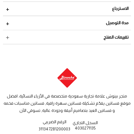
الاسترجاع
مدة الاسترجاع 2 أيام من تاريخ استلام الطلب
مدة التوصيل
لمراجعة سياسة الاسترجاع عبر الرابط التالي
سياسة الاستبدال
داخل السعودية: من 3 الى 8 أيام عمل
تقييمات المنتج
والاسترجاع
دول الخليج: من 7 الى 14 يوم عمل
متجر بينوش علامة تجارية سعودية متخصصة في الأزياء النسائية، افضل
موقع فساتين يقدّم تشكيلة فساتين سهرة راقية, فساتين مناسبات فخمه
و فساتين العيد بتصاميم أنيقة وجودة عالية, تسوقي الآن
الرقم الضريبي
السجل التجاري
4030271135
311347281200003