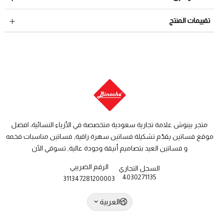
لمراجعة سياسة الاسترجاع عبر الرابط التالي
سياسة الاستبدال
داخل السعودية: من 3 الى 8 أيام عمل
تقييمات المنتج
والاسترجاع
دول الخليج: من 7 الى 14 يوم عمل
متجر بينوش علامة تجارية سعودية متخصصة في الأزياء النسائية، افضل
موقع فساتين يقدّم تشكيلة فساتين سهرة راقية, فساتين مناسبات فخمه
و فساتين العيد بتصاميم أنيقة وجودة عالية, تسوقي الآن
الرقم الضريبي
السجل التجاري
4030271135
311347281200003
العربية