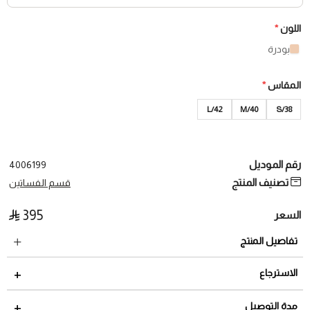
اللون
*
بودرة
المقاس
*
42/L
40/M
38/S
رقم الموديل
4006199
تصنيف المنتج
قسم الفساتين
395
السعر
تفاصيل المنتج
الاسترجاع
مدة الاسترجاع 2 أيام من تاريخ استلام الطلب
مدة التوصيل