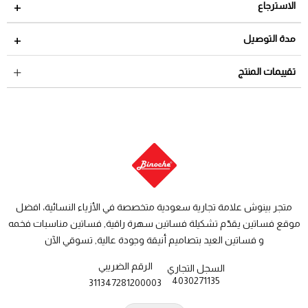
الاسترجاع
مدة الاسترجاع 2 أيام من تاريخ استلام الطلب
مدة التوصيل
لمراجعة سياسة الاسترجاع عبر الرابط التالي
سياسة الاستبدال
داخل السعودية: من 3 الى 8 أيام عمل
تقييمات المنتج
والاسترجاع
دول الخليج: من 7 الى 14 يوم عمل
متجر بينوش علامة تجارية سعودية متخصصة في الأزياء النسائية، افضل
موقع فساتين يقدّم تشكيلة فساتين سهرة راقية, فساتين مناسبات فخمه
و فساتين العيد بتصاميم أنيقة وجودة عالية, تسوقي الآن
الرقم الضريبي
السجل التجاري
4030271135
311347281200003