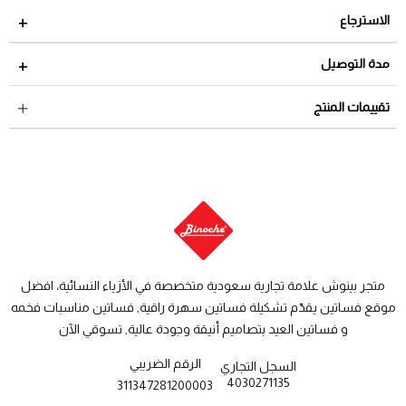
الاسترجاع
مدة الاسترجاع 2 أيام من تاريخ استلام الطلب
مدة التوصيل
لمراجعة سياسة الاسترجاع عبر الرابط التالي
سياسة الاستبدال
داخل السعودية: من 3 الى 8 أيام عمل
تقييمات المنتج
والاسترجاع
دول الخليج: من 7 الى 14 يوم عمل
متجر بينوش علامة تجارية سعودية متخصصة في الأزياء النسائية، افضل
موقع فساتين يقدّم تشكيلة فساتين سهرة راقية, فساتين مناسبات فخمه
و فساتين العيد بتصاميم أنيقة وجودة عالية, تسوقي الآن
الرقم الضريبي
السجل التجاري
4030271135
311347281200003