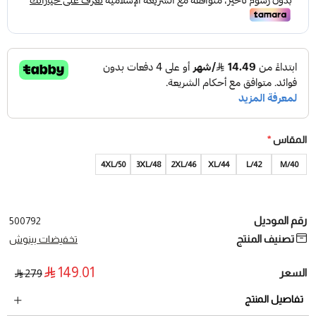
المقاس
*
4XL/50
3XL/48
2XL/46
XL/44
L/42
40/M
رقم الموديل
500792
تصنيف المنتج
تخفيضات بينوش
149.01
السعر
279
تفاصيل المنتج