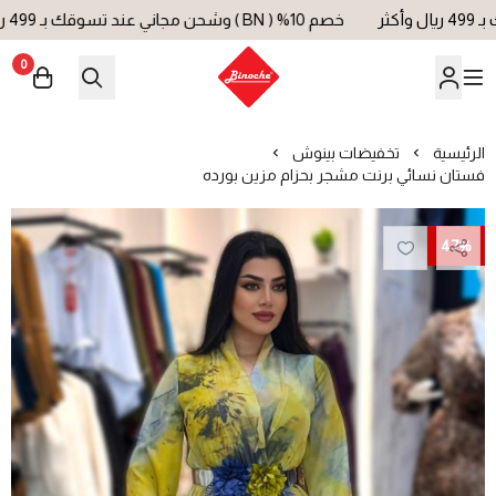
خصم 10% ( BN ) وشحن مجاني عند تسوقك بـ 499 ريال وأكثر
0
بينوش | Binoche
الرئيسية
تخفيضات بينوش
فستان نسائي برنت مشجر بحزام مزين بورده
47%