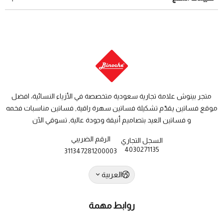
والاسترجاع
دول الخليج: من 7 الى 14 يوم عمل
متجر بينوش علامة تجارية سعودية متخصصة في الأزياء النسائية، افضل
موقع فساتين يقدّم تشكيلة فساتين سهرة راقية, فساتين مناسبات فخمه
و فساتين العيد بتصاميم أنيقة وجودة عالية, تسوقي الآن
الرقم الضريبي
السجل التجاري
4030271135
311347281200003
العربية
روابط مهمة