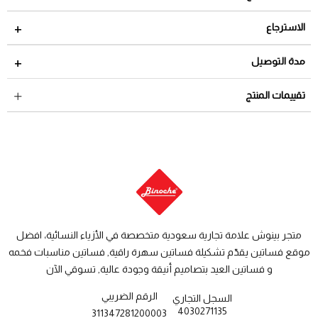
الاسترجاع
مدة الاسترجاع 2 أيام من تاريخ استلام الطلب
مدة التوصيل
لمراجعة سياسة الاسترجاع عبر الرابط التالي
سياسة الاستبدال
داخل السعودية: من 3 الى 8 أيام عمل
تقييمات المنتج
والاسترجاع
دول الخليج: من 7 الى 14 يوم عمل
متجر بينوش علامة تجارية سعودية متخصصة في الأزياء النسائية، افضل
موقع فساتين يقدّم تشكيلة فساتين سهرة راقية, فساتين مناسبات فخمه
و فساتين العيد بتصاميم أنيقة وجودة عالية, تسوقي الآن
الرقم الضريبي
السجل التجاري
4030271135
311347281200003