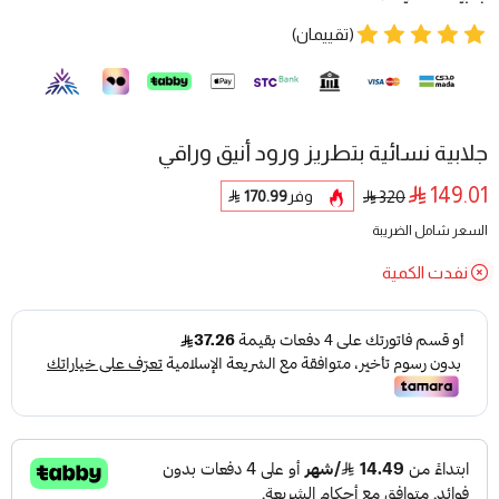
(تقييمان)
جلابية نسائية بتطريز ورود أنيق وراقي
149.01
وفر
170.99
320
السعر شامل الضريبة
نفدت الكمية