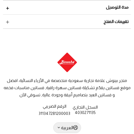
مدة الاسترجاع 2 أيام من تاريخ استلام الطلب
مدة التوصيل
لمراجعة سياسة الاسترجاع عبر الرابط التالي
سياسة الاستبدال
داخل السعودية: من 3 الى 8 أيام عمل
تقييمات المنتج
والاسترجاع
دول الخليج: من 7 الى 14 يوم عمل
متجر بينوش علامة تجارية سعودية متخصصة في الأزياء النسائية، افضل
موقع فساتين يقدّم تشكيلة فساتين سهرة راقية, فساتين مناسبات فخمه
و فساتين العيد بتصاميم أنيقة وجودة عالية, تسوقي الآن
الرقم الضريبي
السجل التجاري
4030271135
311347281200003
العربية