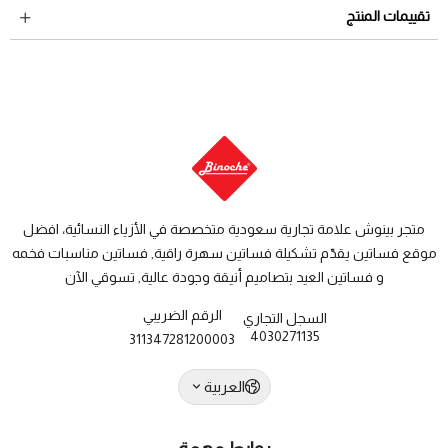
لمراجعة سياسة الاسترجاع عبر الرابط التالي
سياسة الاستبدال
داخل السعودية: من 3 الى 8 أيام عمل
تقييمات المنتج
والاسترجاع
دول الخليج: من 7 الى 14 يوم عمل
متجر بينوش علامة تجارية سعودية متخصصة في الأزياء النسائية، افضل
موقع فساتين يقدّم تشكيلة فساتين سهرة راقية, فساتين مناسبات فخمه
و فساتين العيد بتصاميم أنيقة وجودة عالية, تسوقي الآن
الرقم الضريبي
السجل التجاري
4030271135
311347281200003
العربية