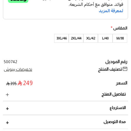
المقاس
*
3XL/46
2XL/44
42/XL
40/L
38/M
رقم الموديل
500742
تصنيف المنتج
تخفيضات بينوش
249
السعر
395
تفاصيل المنتج
الاسترجاع
مدة الاسترجاع 2 أيام من تاريخ استلام الطلب
مدة التوصيل