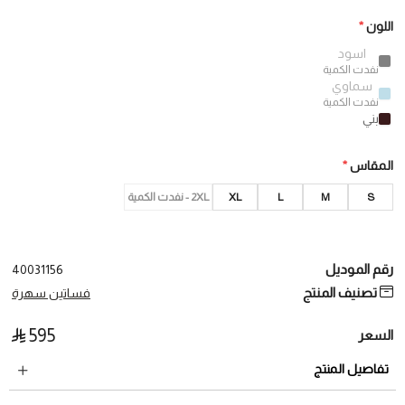
اللون
*
اسود
نفدت الكمية
سماوي
نفدت الكمية
بني
المقاس
*
S
M
L
XL
2XL - نفدت الكمية
رقم الموديل
40031156
تصنيف المنتج
فساتين سهرة
595
السعر
تفاصيل المنتج