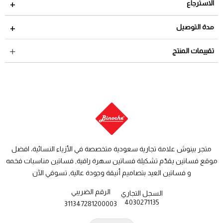
الاسترجاع
مدة الاسترجاع 2 أيام من تاريخ استلام الطلب
مدة التوصيل
لمراجعة سياسة الاسترجاع عبر الرابط التالي
سياسة الاستبدال
داخل السعودية: من 3 الى 8 أيام عمل
تقييمات المنتج
والاسترجاع
دول الخليج: من 7 الى 14 يوم عمل
متجر بينوش علامة تجارية سعودية متخصصة في الأزياء النسائية، افضل
موقع فساتين يقدّم تشكيلة فساتين سهرة راقية, فساتين مناسبات فخمه
و فساتين العيد بتصاميم أنيقة وجودة عالية, تسوقي الآن
الرقم الضريبي
السجل التجاري
4030271135
311347281200003