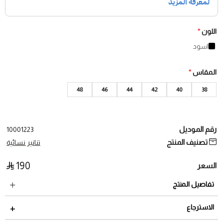
اللون
*
اسود
المقاس
*
48
46
44
42
40
38
رقم الموديل
10001223
تصنيف المنتج
تنانير نسائية
190
السعر
تفاصيل المنتج
الاسترجاع