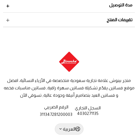
مدة الاسترجاع 2 أيام من تاريخ استلام الطلب
مدة التوصيل
لمراجعة سياسة الاسترجاع عبر الرابط التالي
سياسة الاستبدال
داخل السعودية: من 3 الى 8 أيام عمل
تقييمات المنتج
والاسترجاع
دول الخليج: من 7 الى 14 يوم عمل
متجر بينوش علامة تجارية سعودية متخصصة في الأزياء النسائية، افضل
موقع فساتين يقدّم تشكيلة فساتين سهرة راقية, فساتين مناسبات فخمه
و فساتين العيد بتصاميم أنيقة وجودة عالية, تسوقي الآن
الرقم الضريبي
السجل التجاري
4030271135
311347281200003
العربية