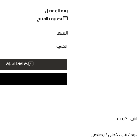
رقم الموديل
تصنيف المنتج
السعر
الكمية
إضافة للسلة
ماش
: كريب
ود / بني / كحلي / رصاصي