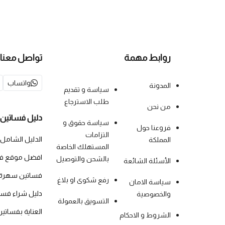
روابط مهمة
تواصل معنا
واتساب
المدونة
سياسة و تقديم
طلب الاسترجاع
من نحن
دليل فساتين 
سياسة حقوق و
فروعنا حول
التزامات
الدليل الشامل
المملكة
المستهلك الخاصة
افضل موقع فس
بالشحن والتوصيل
الأسئلة الشائعة
فساتين سهرة
رفع شكوى او بلاغ
سياسة الامان
دليل شراء فس
والخصوصية
التسويق بالعمولة
العناية بفساتي
الشروط و الاحكام