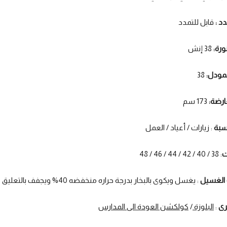
دد :
قابل للتمدد
ورة:
38 إنش
مودل:
38
ارضة:
173 سم
اسبة
: زيارات / أعياد / العمل
ت
: 38 / 40 / 42 / 44 / 46 / 48
 الغسيل
: يغسل ويكوى بالبخار بدرجة حراره منخفضه 40% ويجفف بالتعليق
رى
:
البلوزة
/
كولكشن العودة الى المدارس