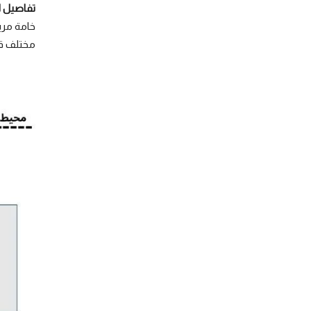
تفاصيل اك
خامة مري
مختلف قط