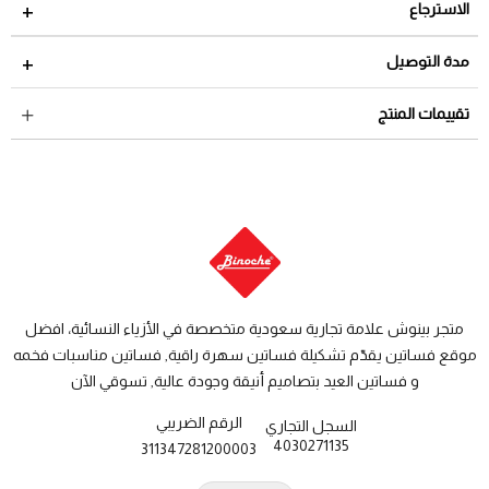
الاسترجاع
مدة الاسترجاع 2 أيام من تاريخ استلام الطلب
مدة التوصيل
لمراجعة سياسة الاسترجاع عبر الرابط التالي
سياسة الاستبدال
داخل السعودية: من 3 الى 8 أيام عمل
تقييمات المنتج
والاسترجاع
دول الخليج: من 7 الى 14 يوم عمل
متجر بينوش علامة تجارية سعودية متخصصة في الأزياء النسائية، افضل
موقع فساتين يقدّم تشكيلة فساتين سهرة راقية, فساتين مناسبات فخمه
و فساتين العيد بتصاميم أنيقة وجودة عالية, تسوقي الآن
الرقم الضريبي
السجل التجاري
4030271135
311347281200003