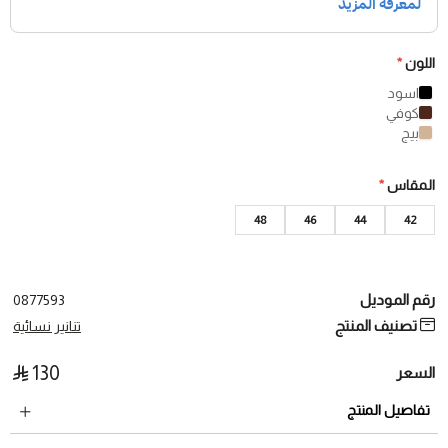
اللون
*
اسود
كوفي
بيج
المقاس
*
48
46
44
42
رقم الموديل
0877593
تصنيف المنتج
تنانير نسائية
130
السعر
تفاصيل المنتج