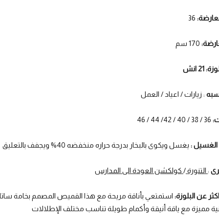
عارضة:
36
ارضة:
170 سم
 21 انش
اسبه
: زيارات / اعياد / العمل
:
36 / 38 / 40 / 42/ 44 / 46
الغسيل :
يغسل ويكوى بالبخار بدرجة حراره منخفضه 40% ويجفف بالتعليق
رى
:
التنورة
/
كولكشن العودة الى المدارس
ثر عن البلوزة:
استمتعي بأناقة مريحة مع هذا القميص المصمم بخامة ساتا
ة مميزة مع ياقة أنيقة وأكمام طويلة تناسب مختلف الإطلالات