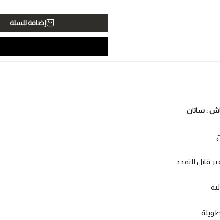
إضافة للسلة
اش : ساتان
ج
ر قابل للتمدد
لية
طويلة