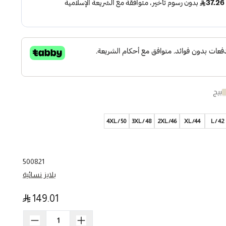
بيج
4XL / 50
3XL / 48
2XL /46
XL /44
L / 42
500821
بلايز نسائية
149.01