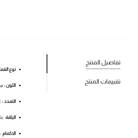
تفاصيل المنتج
نوع القم
تقييمات المنتج
اللون :
بي
التمدد :
غي
الياقة
: عا
الاكمام
: 