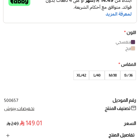
اللون
*
بنفسجي
بيج
المقاس
*
XL/42
40/L
38/M
36 / S
رقم الموديل
500657
تصنيف المنتج
تخفيضات بينوش
149.01
السعر
249
تفاصيل المنتج