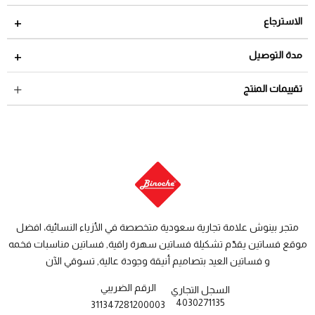
الاسترجاع
مدة الاسترجاع 2 أيام من تاريخ استلام الطلب
مدة التوصيل
لمراجعة سياسة الاسترجاع عبر الرابط التالي
سياسة الاستبدال
داخل السعودية: من 3 الى 8 أيام عمل
تقييمات المنتج
والاسترجاع
دول الخليج: من 7 الى 14 يوم عمل
متجر بينوش علامة تجارية سعودية متخصصة في الأزياء النسائية، افضل
موقع فساتين يقدّم تشكيلة فساتين سهرة راقية, فساتين مناسبات فخمه
و فساتين العيد بتصاميم أنيقة وجودة عالية, تسوقي الآن
الرقم الضريبي
السجل التجاري
4030271135
311347281200003