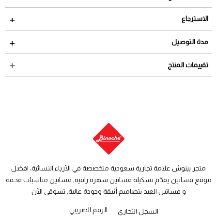
الاسترجاع
مدة الاسترجاع 2 أيام من تاريخ استلام الطلب
مدة التوصيل
لمراجعة سياسة الاسترجاع عبر الرابط التالي
سياسة الاستبدال
داخل السعودية: من 3 الى 8 أيام عمل
تقييمات المنتج
والاسترجاع
دول الخليج: من 7 الى 14 يوم عمل
متجر بينوش علامة تجارية سعودية متخصصة في الأزياء النسائية، افضل
موقع فساتين يقدّم تشكيلة فساتين سهرة راقية, فساتين مناسبات فخمه
و فساتين العيد بتصاميم أنيقة وجودة عالية, تسوقي الآن
الرقم الضريبي
السجل التجاري