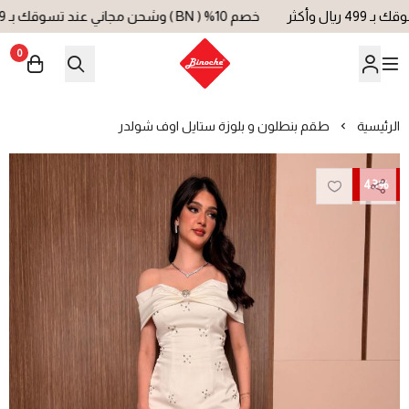
خصم 10% ( BN ) وشحن مجاني عند تسوقك بـ 499 ريال وأكثر
0
بينوش | Binoche
الرئيسية
طقم بنطلون و بلوزة ستايل اوف شولدر
43%