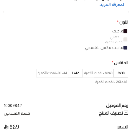
اللون
*
ماجنت
ذهبي
نفدت الكمية
ماجنت مكس بنفسجي
المقاس
*
38/S
40/M - نفدت الكمية
42/L
XL/44 - نفدت الكمية
46 /2XL - نفدت الكمية
رقم الموديل
10009842
تصنيف المنتج
قسم الفساتين
889
السعر