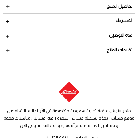
تفاصيل المنتج
الاسترجاع
مدة الاسترجاع 2 أيام من تاريخ استلام الطلب
مدة التوصيل
لمراجعة سياسة الاسترجاع عبر الرابط التالي
سياسة الاستبدال
داخل السعودية: من 3 الى 8 أيام عمل
تقييمات المنتج
والاسترجاع
دول الخليج: من 7 الى 14 يوم عمل
متجر بينوش علامة تجارية سعودية متخصصة في الأزياء النسائية، افضل
موقع فساتين يقدّم تشكيلة فساتين سهرة راقية, فساتين مناسبات فخمه
و فساتين العيد بتصاميم أنيقة وجودة عالية, تسوقي الآن
الرقم الضريبي