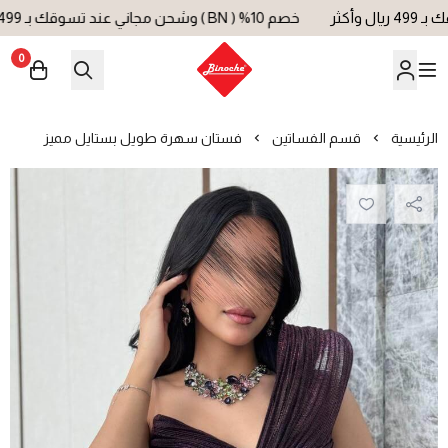
خصم 10% ( BN ) وشحن مجاني عند تسوقك بـ 499 ريال وأكثر
0
بينوش | Binoche
الرئيسية
قسم الفساتين
فستان سهرة طويل بستايل مميز