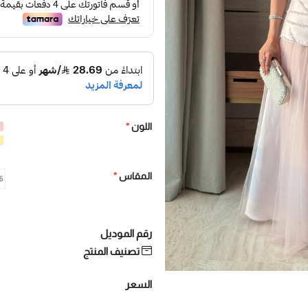
اللون
*
المقاس
*
6/S - نفدت 
رقم الموديل
تصنيف المنتج
السعر