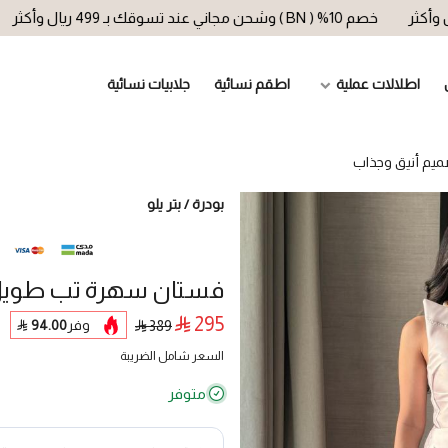
خصم 10% ( BN ) وشحن مجاني عند تسوقك بـ 499 ريال وأكثر
خصم 10% ( BN ) وشحن مجاني 
اطلالات عملية
اطقم نسائية
جلابيات نسائية
يم أنيق وجذاب
بودرة / بتر يلو
فستان سهرة تب طويل 
295
وفر
94.00
389
السعر شامل الضريبة
متوفر