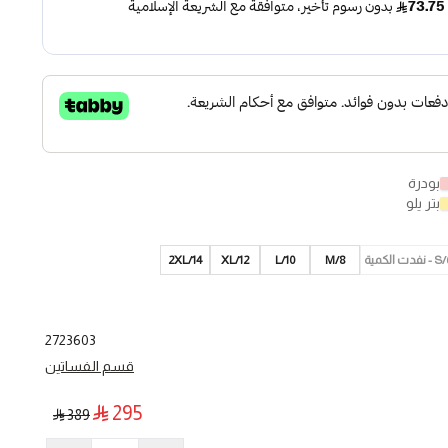
بودرة
بتر يلو
الكمية
8/M
10/L
12/XL
2XL/14
2723603
قسم الفساتين
295
389