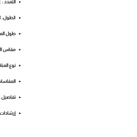
التمدد :
غي
ا
لطول:
48
طول الم
مقاس ال
نوع المنا
المقاسا
تفاصيل :
إرشادات 