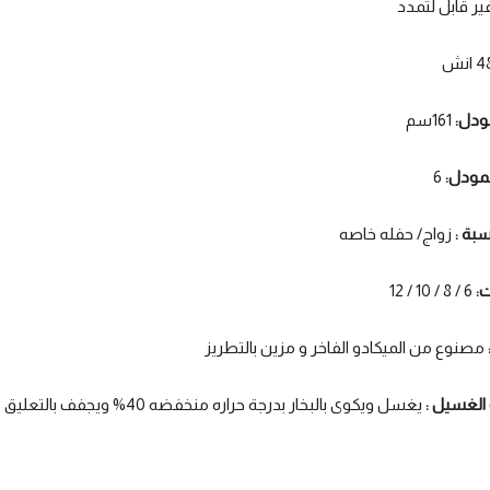
ر قابل لتمدد
 انش
ودل:
161سم
مودل:
6
سبة :
زواج/ حفله خاصه
ت:
6 / 8 / 10 / 12
مصنوع من الميكادو الفاخر و مزين بالتطريز
الغسيل :
يغسل ويكوى بالبخار بدرجة حراره منخفضه 40% ويجفف بالتعليق