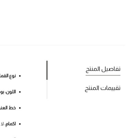
تفاصيل المنتج
نوع القم
تقييمات المنتج
اللون: بو
خط العن
اكمام:
لا