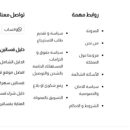
روابط مهمة
تواصل معنا
واتساب
المدونة
سياسة و تقديم
طلب الاسترجاع
من نحن
دليل فساتين 
سياسة حقوق و
فروعنا حول
التزامات
الدليل الشامل
المملكة
المستهلك الخاصة
افضل موقع فس
بالشحن والتوصيل
الأسئلة الشائعة
فساتين سهرة
رفع شكوى او بلاغ
سياسة الامان
دليل شراء فس
والخصوصية
التسويق بالعمولة
العناية بفساتي
الشروط و الاحكام