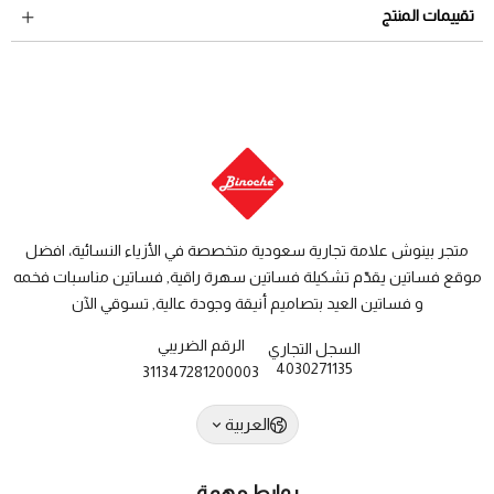
لمراجعة سياسة الاسترجاع عبر الرابط التالي
سياسة الاستبدال
داخل السعودية: من 3 الى 8 أيام عمل
تقييمات المنتج
والاسترجاع
دول الخليج: من 7 الى 14 يوم عمل
متجر بينوش علامة تجارية سعودية متخصصة في الأزياء النسائية، افضل
موقع فساتين يقدّم تشكيلة فساتين سهرة راقية, فساتين مناسبات فخمه
و فساتين العيد بتصاميم أنيقة وجودة عالية, تسوقي الآن
الرقم الضريبي
السجل التجاري
4030271135
311347281200003
العربية
روابط مهمة