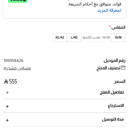
المقاس
*
S/36
M/38 - نفدت الكمية
L/40
XL/42
رقم الموديل
100058426
تصنيف المنتج
فساتين مشجرة
555
السعر
تفاصيل المنتج
الاسترجاع
مدة الاسترجاع 2 أيام من تاريخ استلام الطلب
مدة التوصيل