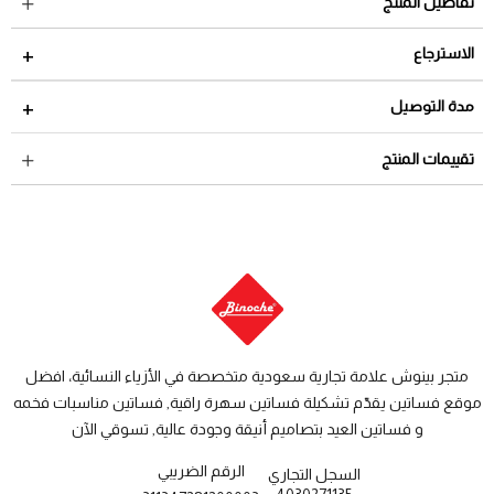
تفاصيل المنتج
الاسترجاع
مدة الاسترجاع 2 أيام من تاريخ استلام الطلب
مدة التوصيل
لمراجعة سياسة الاسترجاع عبر الرابط التالي
سياسة الاستبدال
داخل السعودية: من 3 الى 8 أيام عمل
تقييمات المنتج
والاسترجاع
دول الخليج: من 7 الى 14 يوم عمل
متجر بينوش علامة تجارية سعودية متخصصة في الأزياء النسائية، افضل
موقع فساتين يقدّم تشكيلة فساتين سهرة راقية, فساتين مناسبات فخمه
و فساتين العيد بتصاميم أنيقة وجودة عالية, تسوقي الآن
الرقم الضريبي
السجل التجاري