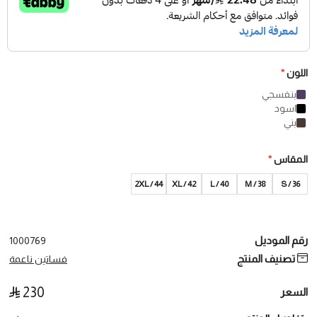
اللون
*
بنفسجي
اسود
بني
المقاس
*
2XL / 44
42 / XL
40 / L
38 / M
36 / S
رقم الموديل
1000769
تصنيف المنتج
فساتين ناعمة
230
السعر