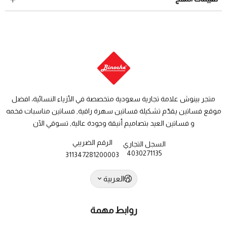
والاسترجاع
دول الخليج: من 7 الى 14 يوم عمل
متجر بينوش علامة تجارية سعودية متخصصة في الأزياء النسائية، افضل
موقع فساتين يقدّم تشكيلة فساتين سهرة راقية, فساتين مناسبات فخمه
و فساتين العيد بتصاميم أنيقة وجودة عالية, تسوقي الآن
الرقم الضريبي
السجل التجاري
4030271135
311347281200003
العربية
روابط مهمة