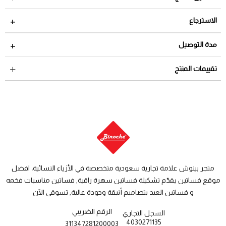
الاسترجاع
مدة الاسترجاع 2 أيام من تاريخ استلام الطلب
مدة التوصيل
لمراجعة سياسة الاسترجاع عبر الرابط التالي
سياسة الاستبدال
داخل السعودية: من 3 الى 8 أيام عمل
تقييمات المنتج
والاسترجاع
دول الخليج: من 7 الى 14 يوم عمل
متجر بينوش علامة تجارية سعودية متخصصة في الأزياء النسائية، افضل
موقع فساتين يقدّم تشكيلة فساتين سهرة راقية, فساتين مناسبات فخمه
و فساتين العيد بتصاميم أنيقة وجودة عالية, تسوقي الآن
الرقم الضريبي
السجل التجاري
4030271135
311347281200003