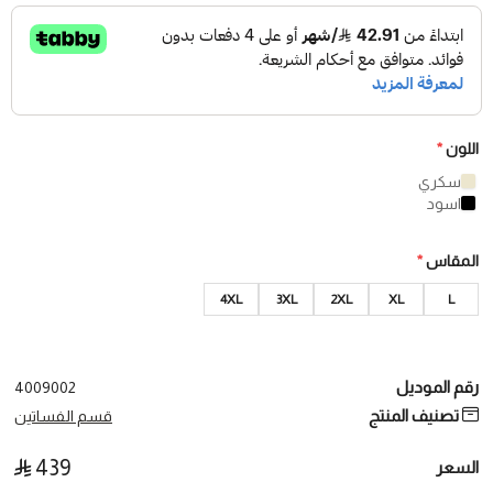
اللون
*
سكري
اسود
المقاس
*
4XL
3XL
2XL
XL
L
رقم الموديل
4009002
تصنيف المنتج
قسم الفساتين
439
السعر