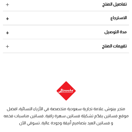
تفاصيل المنتج
الاسترجاع
مدة الاسترجاع 2 أيام من تاريخ استلام الطلب
مدة التوصيل
لمراجعة سياسة الاسترجاع عبر الرابط التالي
سياسة الاستبدال
داخل السعودية: من 3 الى 8 أيام عمل
تقييمات المنتج
والاسترجاع
دول الخليج: من 7 الى 14 يوم عمل
متجر بينوش علامة تجارية سعودية متخصصة في الأزياء النسائية، افضل
موقع فساتين يقدّم تشكيلة فساتين سهرة راقية, فساتين مناسبات فخمه
و فساتين العيد بتصاميم أنيقة وجودة عالية, تسوقي الآن