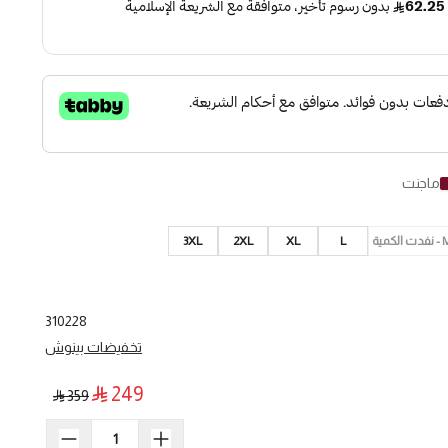
ماجنت
دت الكمية
L
XL
2XL
3XL
310228
تخفيضات بينوش
249
359