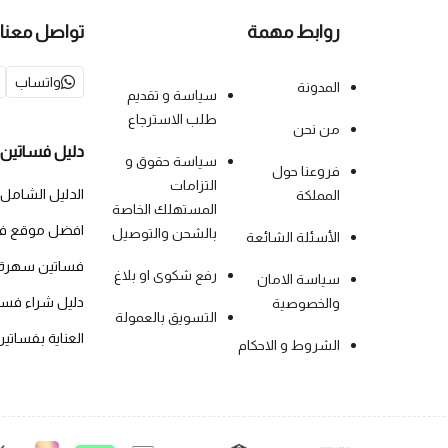
روابط مهمة
تواصل معنا
واتساب
المدونة
سياسة و تقديم
طلب الاسترجاع
من نحن
دليل فساتين 
سياسة حقوق و
فروعنا حول
التزامات
الدليل الشامل
المملكة
المستهلك الخاصة
افضل موقع فس
بالشحن والتوصيل
الأسئلة الشائعة
فساتين سهرة
رفع شكوى او بلاغ
سياسة الامان
دليل شراء فس
والخصوصية
التسويق بالعمولة
العناية بفساتي
الشروط و الاحكام