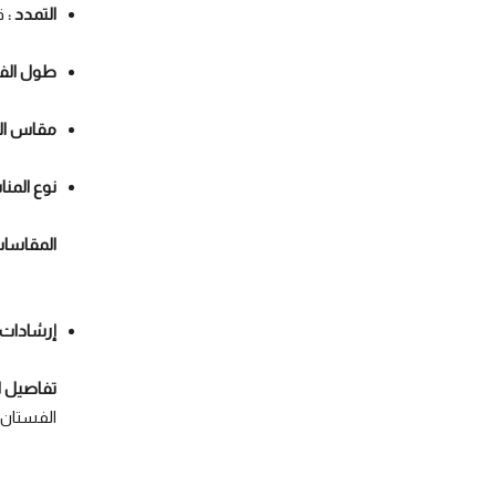
التمدد :
ق
طول الف
مقاس ال
نوع المنا
المقاسات:  XL / 2XL / 3XL
إرشادات 
تفاصيل ا
الفستان ب