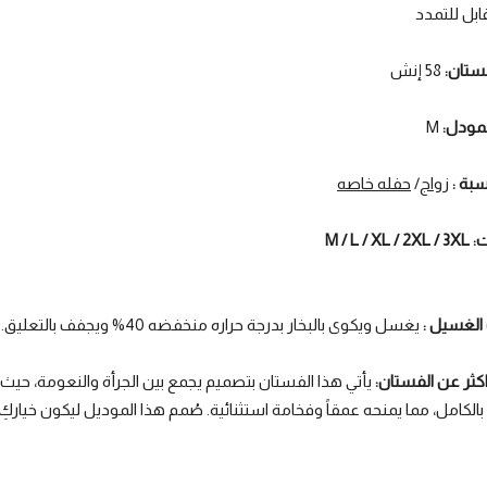
ابل للتمدد
ستان:
58 إنش
مودل:
M
سبة :
زواج
/
حفله خاصه
M / L /
الغسيل :
يغسل ويكوى بالبخار بدرجة حراره منخفضه 40% ويجفف بالتعليق.
كثر عن الفستان:
يأتي هذا الفستان بتصميم يجمع بين الجرأة والنعومة، حيث
الكامل، مما يمنحه عمقاً وفخامة استثنائية. صُمم هذا الموديل ليكون خياركِ