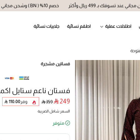
خصم 10% ( BN ) وشحن مجاني عند تسوقك بـ 499 ريال وأكثر
اطلالات عملية
اطقم نسائية
جلابيات نسائية
توحة
فساتين مشجرة
فستان ناعم ستايل اكم
249
وفر
110.00
359
السعر شامل الضريبة
متوفر