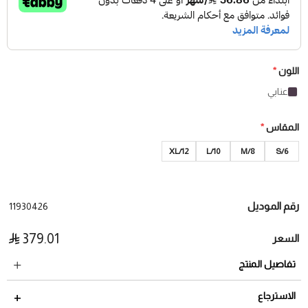
اللون
*
عنابي
المقاس
*
XL/12
L/10
M/8
S/6
رقم الموديل
11930426
379.01
السعر
تفاصيل المنتج
الاسترجاع