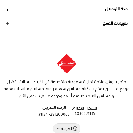
مدة الاسترجاع 2 أيام من تاريخ استلام الطلب
مدة التوصيل
لمراجعة سياسة الاسترجاع عبر الرابط التالي
سياسة الاستبدال
داخل السعودية: من 3 الى 8 أيام عمل
تقييمات المنتج
والاسترجاع
دول الخليج: من 7 الى 14 يوم عمل
متجر بينوش علامة تجارية سعودية متخصصة في الأزياء النسائية، افضل
موقع فساتين يقدّم تشكيلة فساتين سهرة راقية, فساتين مناسبات فخمه
و فساتين العيد بتصاميم أنيقة وجودة عالية, تسوقي الآن
الرقم الضريبي
السجل التجاري
4030271135
311347281200003
العربية