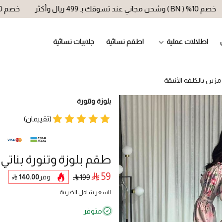
ند تسوقك بـ 499 ريال وأكثر
خصم 10% ( BN ) وشحن مجاني عند تسوقك بـ 499 ريال وأكثر
اطلالات عملية
اطقم نسائية
جلابيات نسائية
زين بالكلفه الأنيقة
بلوزة وتنورة
(تقييمان)
طقم بلوزة وتنورة بناتي
59
وفر
140.00
199
السعر شامل الضريبة
متوفر