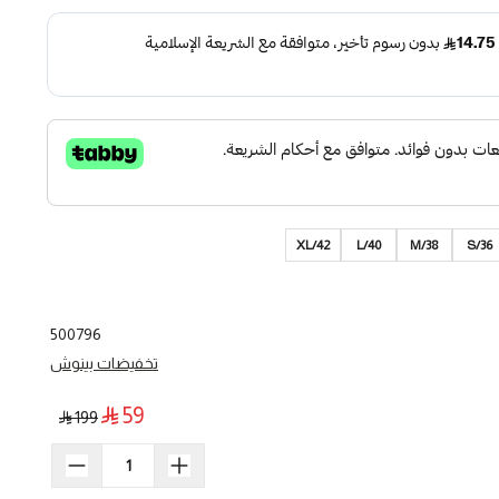
XL/42
L/40
M/38
S/36
500796
تخفيضات بينوش
59
199