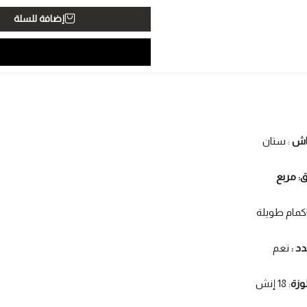
إضافة للسلة
ماش
: ستان
: مربع
كمام طويلة
دد :
نعم
وزة
: 18 إنش