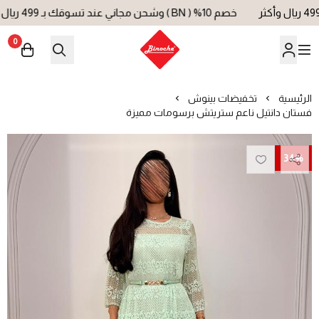
خصم 10% ( BN ) وشحن مجاني عند تسوقك بـ 499 ريال وأكثر
0
بينوش | Binoche
الرئيسية
تخفيضات بينوش
فستان دانتيل ناعم ستريتش برسومات مميزة
34%