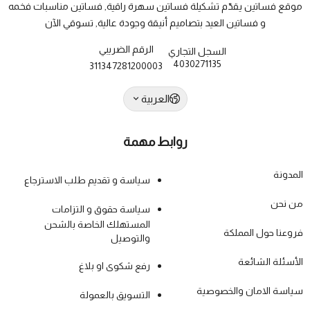
موقع فساتين يقدّم تشكيلة فساتين سهرة راقية, فساتين مناسبات فخمه
و فساتين العيد بتصاميم أنيقة وجودة عالية, تسوقي الآن
الرقم الضريبي
السجل التجاري
4030271135
311347281200003
العربية
روابط مهمة
المدونة
سياسة و تقديم طلب الاسترجاع
من نحن
سياسة حقوق و التزامات
المستهلك الخاصة بالشحن
فروعنا حول المملكة
والتوصيل
الأسئلة الشائعة
رفع شكوى او بلاغ
سياسة الامان والخصوصية
التسويق بالعمولة